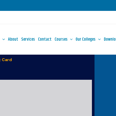
About
Services
Contact
Courses
Our Colleges
Downlo
 Card