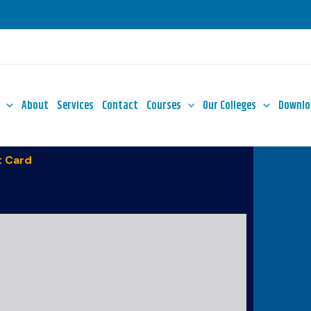
About
Services
Contact
Courses
Our Colleges
Downlo
 Card