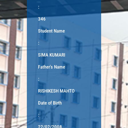
:
346
Student Name
:
SIMA KUMARI
Father's Name
:
RISHIKESH MAHTO
Date of Birth
:
22/02/2008