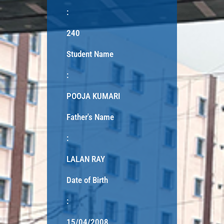
:
240
Student Name
:
POOJA KUMARI
Father's Name
:
LALAN RAY
Date of Birth
:
15/04/2008