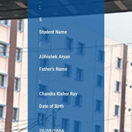
:
5
Student Name
:
Abhishek Aryan
Father's Name
:
Chandra Kishor Ray
Date of Birth
:
20/09/2004