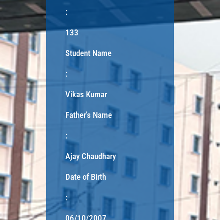
:
133
Student Name
:
Vikas Kumar
Father's Name
:
Ajay Chaudhary
Date of Birth
:
06/10/2007