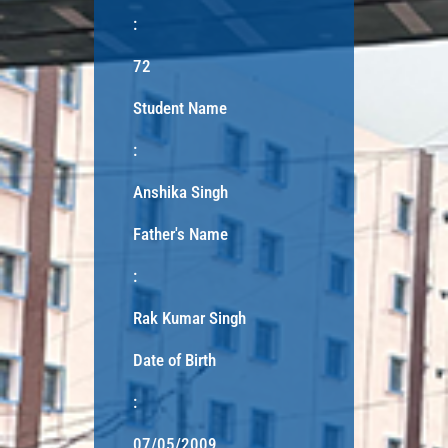
:
72
Student Name
:
Anshika Singh
Father's Name
:
Rak Kumar Singh
Date of Birth
:
07/05/2009