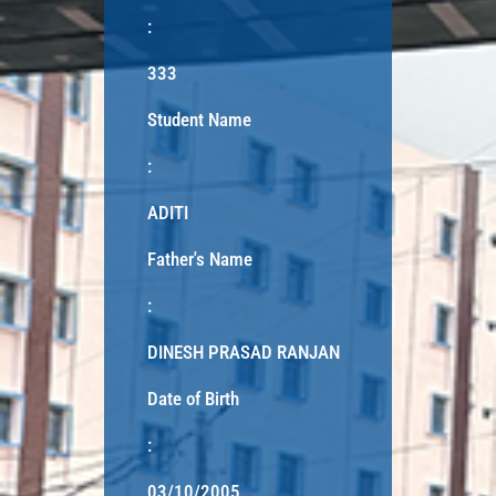
:
333
Student Name
:
ADITI
Father's Name
:
DINESH PRASAD RANJAN
Date of Birth
:
03/10/2005