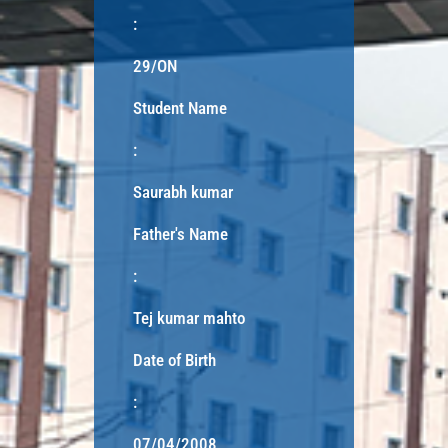
:
29/ON
Student Name
:
Saurabh kumar
Father's Name
:
Tej kumar mahto
Date of Birth
:
07/04/2008