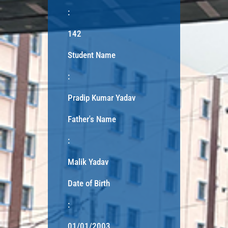
:
142
Student Name
:
Pradip Kumar Yadav
Father's Name
:
Malik Yadav
Date of Birth
:
01/01/2003