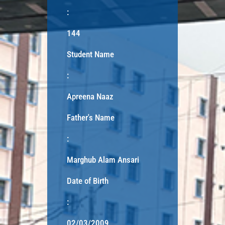
:
144
Student Name
:
Apreena Naaz
Father's Name
:
Marghub Alam Ansari
Date of Birth
:
02/03/2009