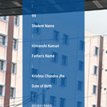
:
99
Student Name
:
Himanshi Kumari
Father's Name
:
Krishna Chandra Jha
Date of Birth
:
02/01/2005