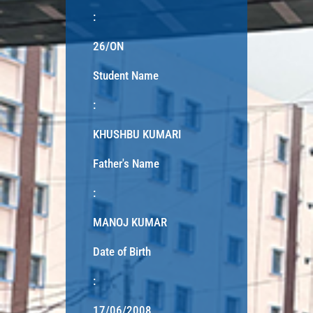
:
26/ON
Student Name
:
KHUSHBU KUMARI
Father's Name
:
MANOJ KUMAR
Date of Birth
:
17/06/2008