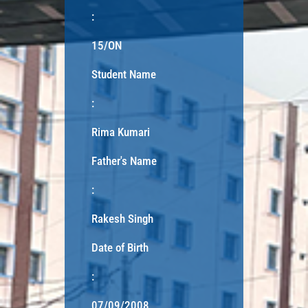
:
15/ON
Student Name
:
Rima Kumari
Father's Name
:
Rakesh Singh
Date of Birth
:
07/09/2008