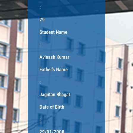
:
79
Student Name
:
Avinash Kumar
Father's Name
:
Jagiitan Bhagat
Date of Birth
:
29/01/2008