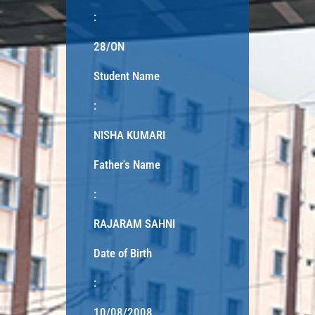
:
28/ON
Student Name
:
NISHA KUMARI
Father's Name
:
RAJARAM SAHNI
Date of Birth
:
10/08/2008