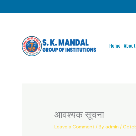
Skip
to
content
Home
About
आवश्यक सूचना
Leave a Comment
/ By
admin
/
Octob